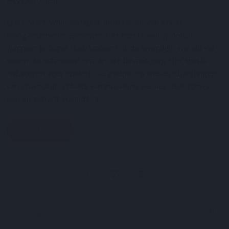
Quick‑Start: Waarom Sugar Rush Houdt van Korte,
Hoog‑Intensieve Spelletjes Het eerste wat je opvalt
wanneer je Sugar Rush lanceert, is de levendige wereld vol
snoep die schreeuwt om directe bevrediging. Het spel is
ontworpen voor spelers die gedijen op snelle uitbarstingen
van opwinding in plaats van marathon sessies. Elke spin is
een op zichzelf staand […]
READ MORE
1
2
3