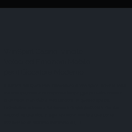
WinSpirit Casino: Vincite
JUNE 7, 2026
UNCATEGORIZED
Veloci ed Emozioni Mobile
per il Giocatore Moderno
Il Battito del Quick Play Benvenuto in Win Spirit, dove la linea
tra anticipazione e ricompensa lampeggia più velocemente
di un neon in un club a mezzanotte. In questo spazio,
l’adrenalina si misura dal numero di spin piuttosto che dai
secondi su una slot, e ogni sessione sembra una corsa
attraverso un labirinto illuminato al […]