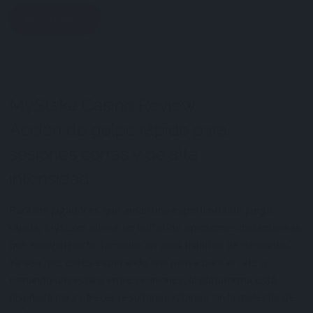
READ MORE
MyStake Casino Review:
JUNE 5, 2026
UNCATEGORIZED
Acción de golpe rápido para
sesiones cortas y de alta
intensidad
Para los jugadores que aman una experiencia de juego
rápida, MyStake ofrece un buffet de emociones instantáneas
que encajan perfectamente en unos minutos de descanso.
Ya sea que estés esperando una pausa para el café o
tomando un respiro entre reuniones, la plataforma está
diseñada para ofrecer resultados rápidos sin la molestia de