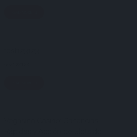
READ MORE
test123123
MAY 24, 2026
UNCATEGORIZED
test123123
READ MORE
Vegasino Casino: Ganancias
MAY 21, 2026
UNCATEGORIZED
Rápidas y Acción de Slots de